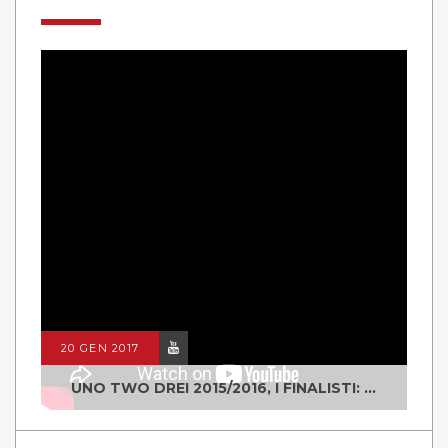
20 GEN 2017
UNO TWO DREI 2015/2016, I FINALISTI: CLASSE IV ALS ISTITUTO "DEGASPERI" BORGO VALSUGANA