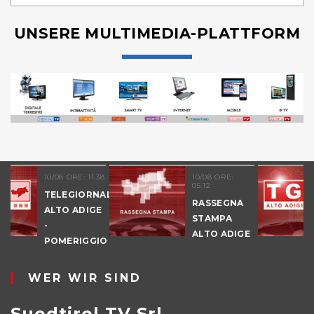
UNSERE MULTIMEDIA-PLATTFORM
: 11.38
10/08 ORE:
09/08 ORE:
05.12
17.55
IORNALE
RASSEGNA
TELEGIOR
DIGE
STAMPA
ALTO ADIG
ALTO ADIGE
- SERA
IGGIO
WER WIR SIND
Suedtirol TV Srl