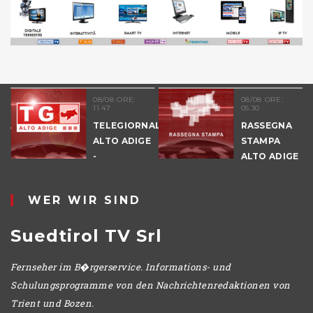
08/08 ORE:
08/08 ORE:
11.47
05.30
NALE
TELEGIORNALE
RASSEGNA
E
ALTO ADIGE
STAMPA
-
ALTO ADIGE
POMERIGGIO
WER WIR SIND
Suedtirol TV Srl
Fernseher im B�rgerservice. Informations- und
Schulungsprogramme von den Nachrichtenredaktionen von
Trient und Bozen.