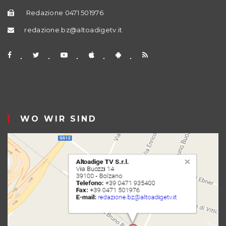
Redazione 0471 501976
redazione.bz@altoadigetv.it
WO WIR SIND