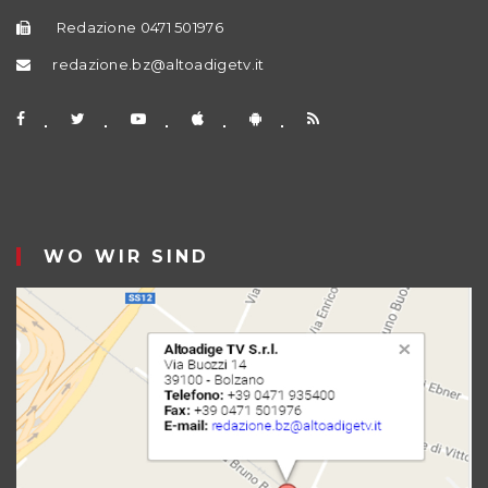
Redazione 0471 501976
redazione.bz@altoadigetv.it
WO WIR SIND