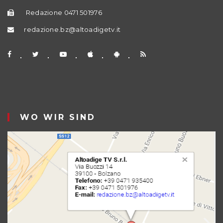
Redazione 0471 501976
redazione.bz@altoadigetv.it
WO WIR SIND