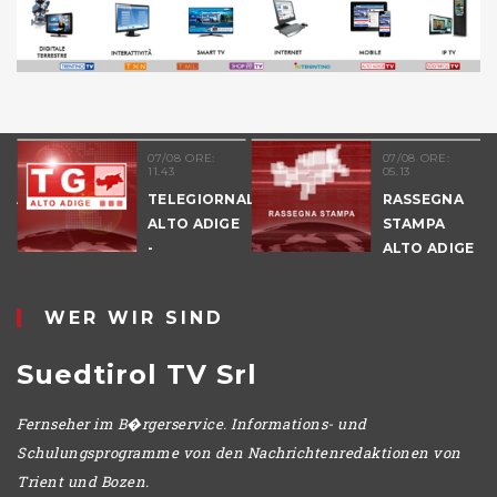
07/08 ORE:
07/08 ORE:
11.43
05.13
NALE
TELEGIORNALE
RASSEGNA
E
ALTO ADIGE
STAMPA
-
ALTO ADIGE
POMERIGGIO
WER WIR SIND
Suedtirol TV Srl
Fernseher im B�rgerservice. Informations- und
Schulungsprogramme von den Nachrichtenredaktionen von
Trient und Bozen.