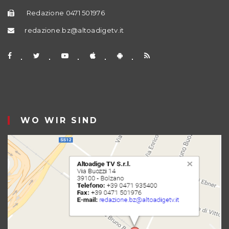
Redazione 0471 501976
redazione.bz@altoadigetv.it
WO WIR SIND