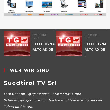
07/08 ORE:
07/08 ORE:
17.24
11.43
TELEGIORNALE
TELEGIORNAL
ALTO ADIGE
ALTO ADIGE
E
-
POMERIGGIO
WER WIR SIND
Suedtirol TV Srl
Fernseher im B�rgerservice. Informations- und
Schulungsprogramme von den Nachrichtenredaktionen von
Trient und Bozen.