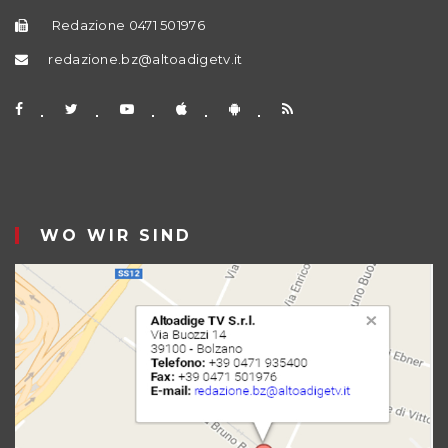
Redazione 0471 501976
redazione.bz@altoadigetv.it
WO WIR SIND