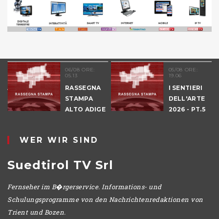
06/08 ORE:
05/08 ORE:
05.13
19.06
NALE
RASSEGNA
I SENTIERI
E
STAMPA
DELL'ARTE
ALTO ADIGE
2026 - PT.5
IO
DENNO
WER WIR SIND
Suedtirol TV Srl
Fernseher im B�rgerservice. Informations- und
Schulungsprogramme von den Nachrichtenredaktionen von
Trient und Bozen.