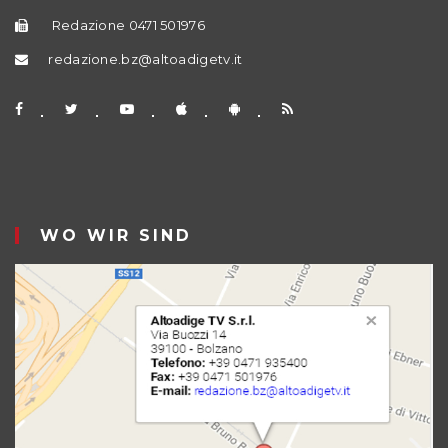
Redazione 0471 501976
redazione.bz@altoadigetv.it
WO WIR SIND