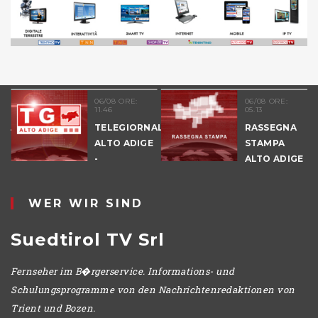
06/08 ORE:
06/08 ORE:
11.46
05.13
NALE
TELEGIORNALE
RASSEGNA
E
ALTO ADIGE
STAMPA
-
ALTO ADIGE
POMERIGGIO
WER WIR SIND
Suedtirol TV Srl
Fernseher im B�rgerservice. Informations- und
Schulungsprogramme von den Nachrichtenredaktionen von
Trient und Bozen.