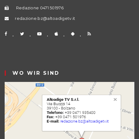
Redazione 0471 501976
redazione.bz@altoadigetv.it
WO WIR SIND