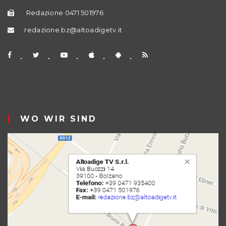
Redazione 0471 501976
redazione.bz@altoadigetv.it
WO WIR SIND