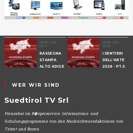
06/08 ORE:
05/08 ORE:
05.13
19.06
NALE
RASSEGNA
I SENTIERI
E
STAMPA
DELL'ARTE
ALTO ADIGE
2026 - PT.5
IO
DENNO
WER WIR SIND
Suedtirol TV Srl
Fernseher im B�rgerservice. Informations- und
Schulungsprogramme von den Nachrichtenredaktionen von
Trient und Bozen.