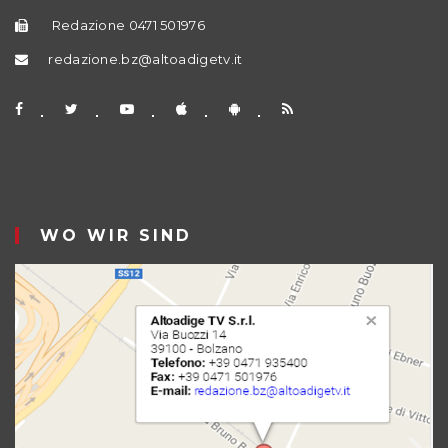
Redazione 0471 501976
redazione.bz@altoadigetv.it
WO WIR SIND