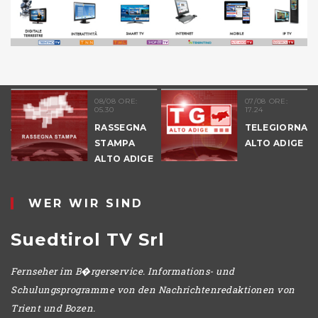
08/08 ORE:
07/08 ORE:
05.30
17.24
NALE
RASSEGNA
TELEGIORNAL
E
STAMPA
ALTO ADIGE
ALTO ADIGE
IO
WER WIR SIND
Suedtirol TV Srl
Fernseher im B�rgerservice. Informations- und
Schulungsprogramme von den Nachrichtenredaktionen von
Trient und Bozen.