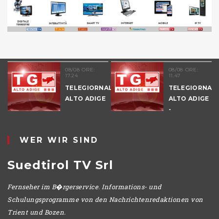
08/08 ORE:
08/08 ORE:
17.24
11.47
TELEGIORNALE
TELEGIORNAL
ALTO ADIGE
ALTO ADIGE
E
-
POMERIGGIO
WER WIR SIND
Suedtirol TV Srl
Fernseher im B�rgerservice. Informations- und
Schulungsprogramme von den Nachrichtenredaktionen von
Trient und Bozen.