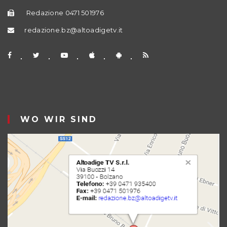
Redazione 0471 501976
redazione.bz@altoadigetv.it
WO WIR SIND