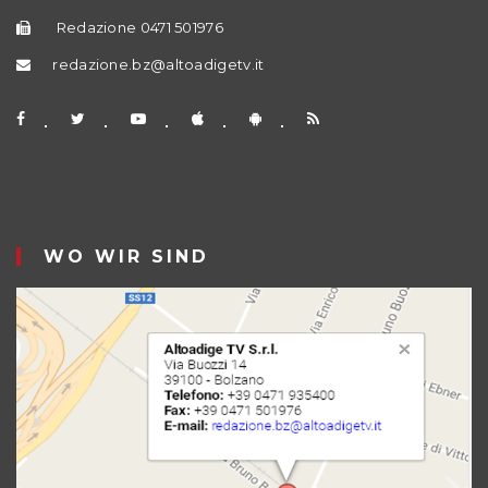
Redazione 0471 501976
redazione.bz@altoadigetv.it
WO WIR SIND