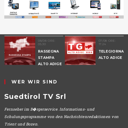
08/08 ORE:
07/08 ORE:
05.30
17.24
NALE
RASSEGNA
TELEGIORNAL
E
STAMPA
ALTO ADIGE
ALTO ADIGE
IO
WER WIR SIND
Suedtirol TV Srl
Fernseher im B�rgerservice. Informations- und
Schulungsprogramme von den Nachrichtenredaktionen von
Trient und Bozen.