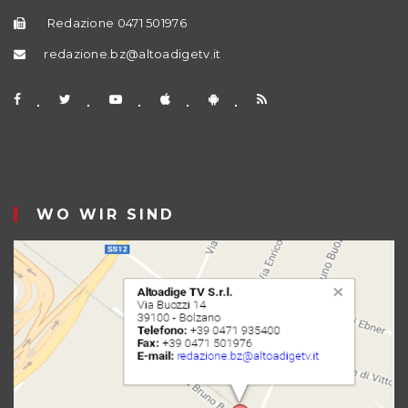
Redazione 0471 501976
redazione.bz@altoadigetv.it
WO WIR SIND