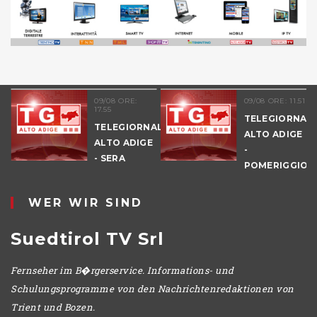
09/08 ORE:
09/08 ORE: 11.51
17.55
TELEGIORNAL
TELEGIORNALE
ALTO ADIGE
ALTO ADIGE
-
E
- SERA
POMERIGGIO
WER WIR SIND
Suedtirol TV Srl
Fernseher im B�rgerservice. Informations- und
Schulungsprogramme von den Nachrichtenredaktionen von
Trient und Bozen.