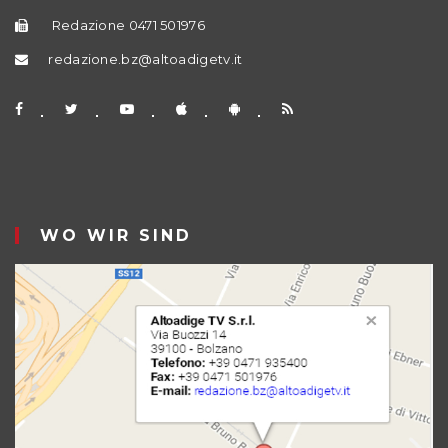
Redazione 0471 501976
redazione.bz@altoadigetv.it
WO WIR SIND