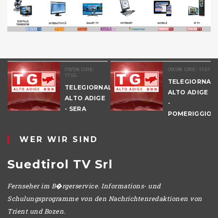
09/08 ORE:
09/08 ORE: 11.51
17.55
TELEGIORNAL
TELEGIORNALE
ALTO ADIGE
ALTO ADIGE
-
E
- SERA
POMERIGGIO
WER WIR SIND
Suedtirol TV Srl
Fernseher im B�rgerservice. Informations- und
Schulungsprogramme von den Nachrichtenredaktionen von
Trient und Bozen.