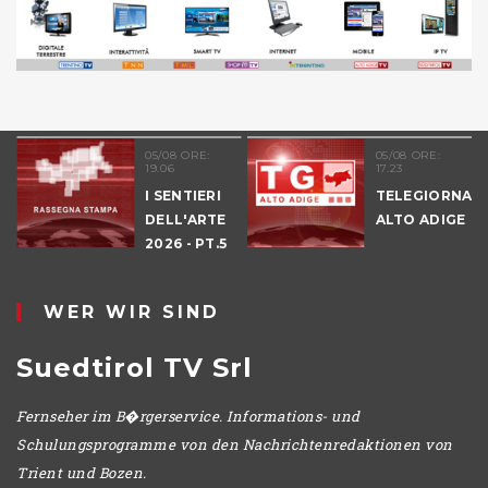
05/08 ORE:
05/08 ORE:
19.06
17.23
I SENTIERI
TELEGIORNAL
DELL'ARTE
ALTO ADIGE
E
2026 - PT.5
DENNO
WER WIR SIND
Suedtirol TV Srl
Fernseher im B�rgerservice. Informations- und
Schulungsprogramme von den Nachrichtenredaktionen von
Trient und Bozen.