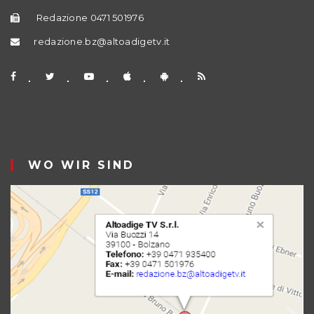
Redazione 0471 501976
redazione.bz@altoadigetv.it
WO WIR SIND