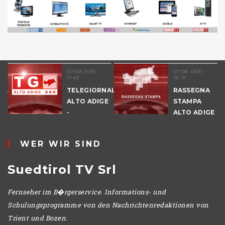
07/08 ORE:
07/08 ORE:
11.43
05.13
NALE
TELEGIORNALE
RASSEGNA
E
ALTO ADIGE
STAMPA
-
ALTO ADIGE
POMERIGGIO
WER WIR SIND
Suedtirol TV Srl
Fernseher im B�rgerservice. Informations- und
Schulungsprogramme von den Nachrichtenredaktionen von
Trient und Bozen.