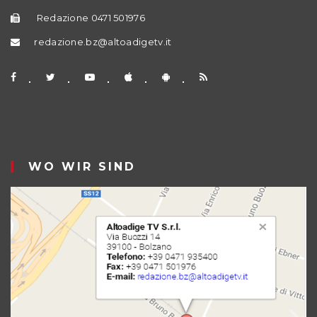
Redazione 0471 501976
redazione.bz@altoadigetv.it
WO WIR SIND