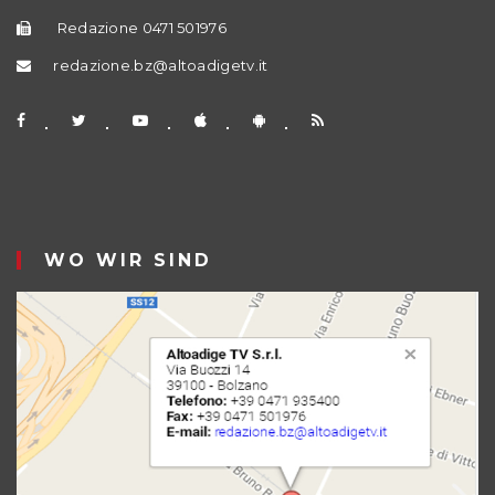
Redazione 0471 501976
redazione.bz@altoadigetv.it
WO WIR SIND