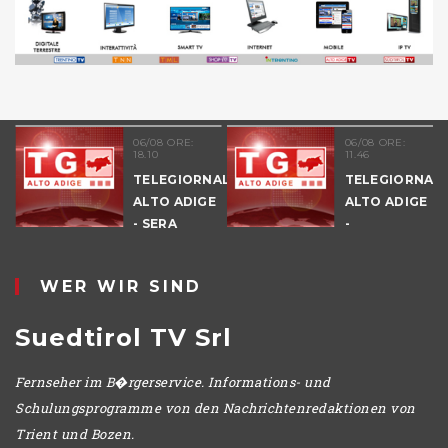
06/08 ORE:
06/08 ORE:
18.10
11.46
TELEGIORNALE
TELEGIORNAL
ALTO ADIGE
ALTO ADIGE
E
- SERA
-
POMERIGGIO
WER WIR SIND
Suedtirol TV Srl
Fernseher im B�rgerservice. Informations- und
Schulungsprogramme von den Nachrichtenredaktionen von
Trient und Bozen.