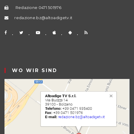
Redazione 0471 501976
redazione.bz@altoadigetv.it
WO WIR SIND