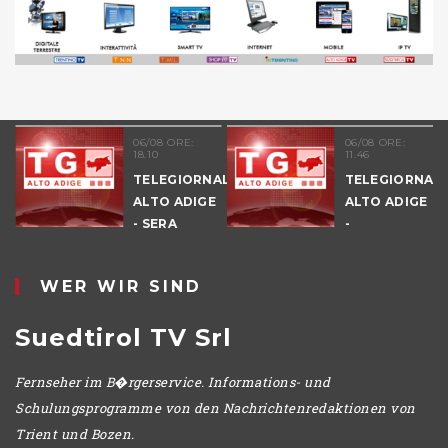
06/08 ORE:
06/08 ORE:
18.10
11.46
TELEGIORNALE
TELEGIORNAL
ALTO ADIGE
ALTO ADIGE
E
- SERA
-
POMERIGGIO
WER WIR SIND
Suedtirol TV Srl
Fernseher im B�rgerservice. Informations- und
Schulungsprogramme von den Nachrichtenredaktionen von
Trient und Bozen.