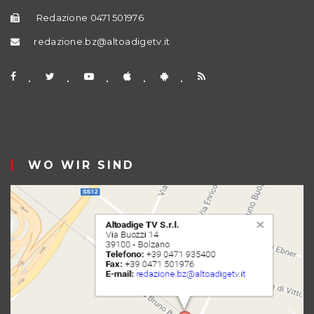
Redazione 0471 501976
redazione.bz@altoadigetv.it
WO WIR SIND