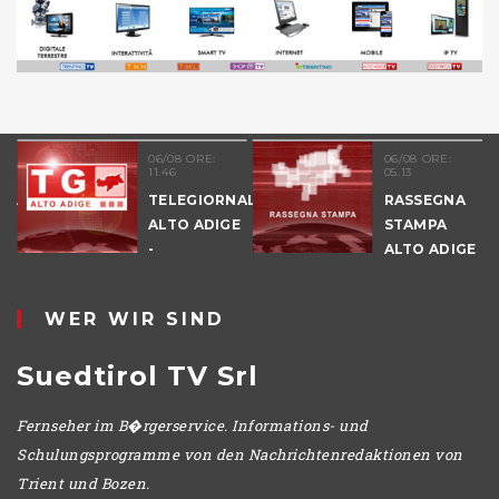
06/08 ORE:
06/08 ORE:
11.46
05.13
NALE
TELEGIORNALE
RASSEGNA
E
ALTO ADIGE
STAMPA
-
ALTO ADIGE
POMERIGGIO
WER WIR SIND
Suedtirol TV Srl
Fernseher im B�rgerservice. Informations- und
Schulungsprogramme von den Nachrichtenredaktionen von
Trient und Bozen.