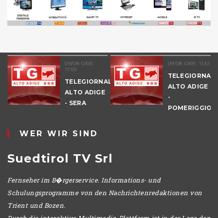
09/08 ORE:
09/08 ORE: 11.51
17.55
TELEGIORNAL
TELEGIORNALE
ALTO ADIGE
ALTO ADIGE
-
E
- SERA
POMERIGGIO
WER WIR SIND
Suedtirol TV Srl
Fernseher im B�rgerservice. Informations- und
Schulungsprogramme von den Nachrichtenredaktionen von
Trient und Bozen.
Durch die interaktive Multimedia-Plattform ist in der Lage den