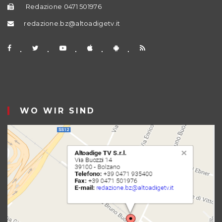
Redazione 0471 501976
redazione.bz@altoadigetv.it
WO WIR SIND