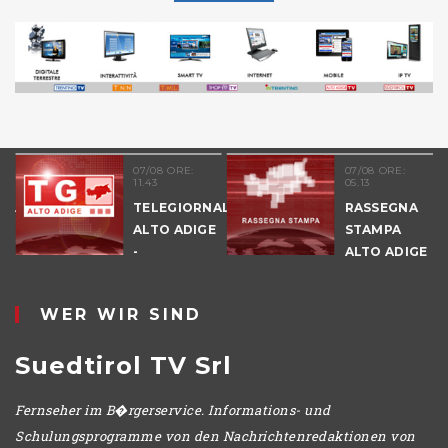
07/08 ORE:
07/08 ORE:
11.43
05.13
NALE
TELEGIORNALE
RASSEGNA
E
ALTO ADIGE
STAMPA
-
ALTO ADIGE
POMERIGGIO
WER WIR SIND
Suedtirol TV Srl
Fernseher im B�rgerservice. Informations- und
Schulungsprogramme von den Nachrichtenredaktionen von