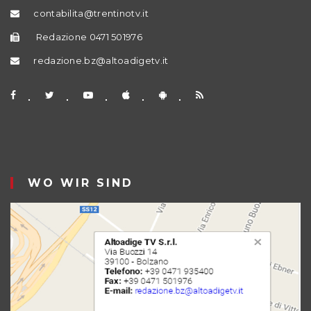
contabilita@trentinotv.it
Redazione 0471 501976
redazione.bz@altoadigetv.it
WO WIR SIND