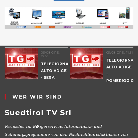
09/08 ORE:
09/08 ORE: 11.51
17.55
TELEGIORNAL
TELEGIORNALE
ALTO ADIGE
ALTO ADIGE
-
E
- SERA
POMERIGGIO
WER WIR SIND
Suedtirol TV Srl
Fernseher im B�rgerservice. Informations- und
Schulungsprogramme von den Nachrichtenredaktionen von