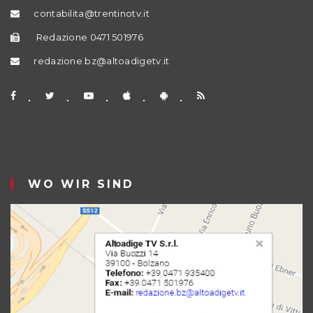
contabilita@trentinotv.it
Redazione 0471 501976
redazione.bz@altoadigetv.it
WO WIR SIND