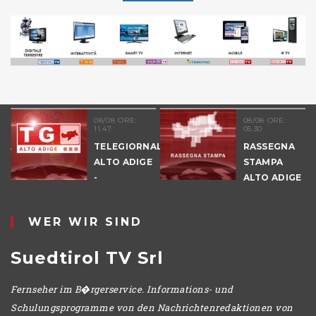
08/08 ORE:
08/08 ORE:
11.47
05.30
NALE
TELEGIORNALE
RASSEGNA
E
ALTO ADIGE
STAMPA
-
ALTO ADIGE
POMERIGGIO
WER WIR SIND
Suedtirol TV Srl
Fernseher im B�rgerservice. Informations- und
Schulungsprogramme von den Nachrichtenredaktionen von