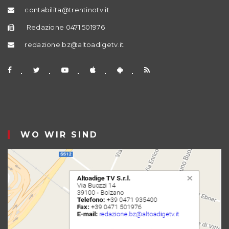
contabilita@trentinotv.it
Redazione 0471 501976
redazione.bz@altoadigetv.it
WO WIR SIND