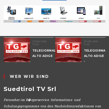
07/08 ORE:
07/08 ORE:
17.24
11.43
TELEGIORNALE
TELEGIORNAL
ALTO ADIGE
ALTO ADIGE
E
-
POMERIGGIO
WER WIR SIND
Suedtirol TV Srl
Fernseher im B�rgerservice. Informations- und
Schulungsprogramme von den Nachrichtenredaktionen von