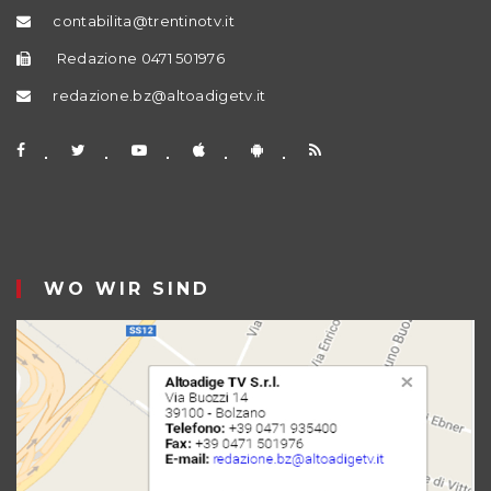
contabilita@trentinotv.it
Redazione 0471 501976
redazione.bz@altoadigetv.it
WO WIR SIND