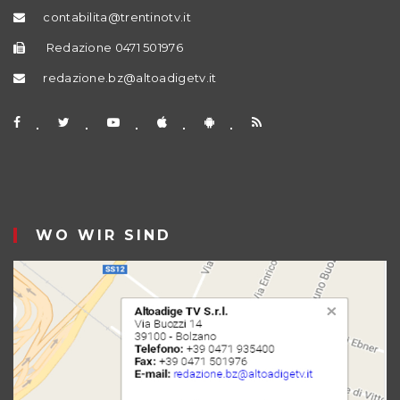
contabilita@trentinotv.it
Redazione 0471 501976
redazione.bz@altoadigetv.it
WO WIR SIND