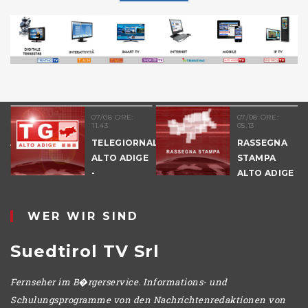
07/08 ORE:
07/08 ORE:
11.43
05.13
NALE
TELEGIORNALE
RASSEGNA
E
ALTO ADIGE
STAMPA
-
ALTO ADIGE
POMERIGGIO
WER WIR SIND
Suedtirol TV Srl
Fernseher im B�rgerservice. Informations- und
Schulungsprogramme von den Nachrichtenredaktionen von