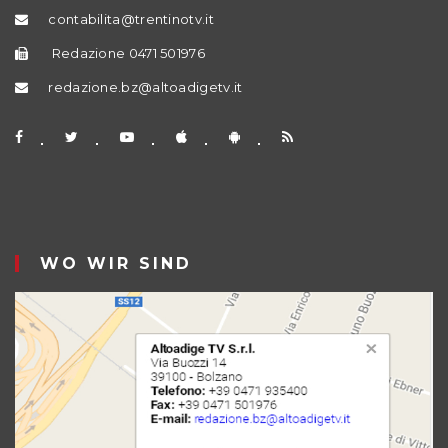
contabilita@trentinotv.it
Redazione 0471 501976
redazione.bz@altoadigetv.it
WO WIR SIND