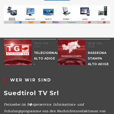
08/08 ORE:
08/08 ORE:
11.47
05.30
NALE
TELEGIORNALE
RASSEGNA
E
ALTO ADIGE
STAMPA
-
ALTO ADIGE
POMERIGGIO
WER WIR SIND
Suedtirol TV Srl
Fernseher im B�rgerservice. Informations- und
Schulungsprogramme von den Nachrichtenredaktionen von