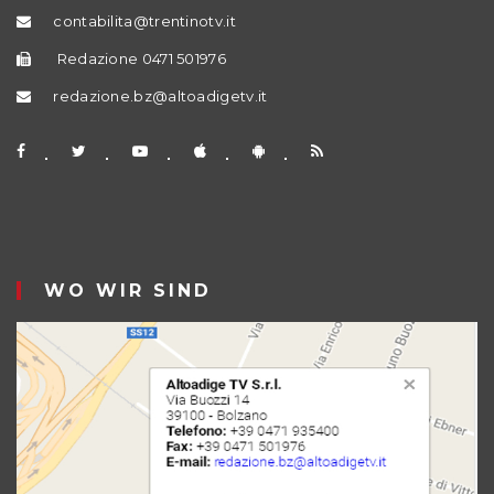
contabilita@trentinotv.it
Redazione 0471 501976
redazione.bz@altoadigetv.it
WO WIR SIND