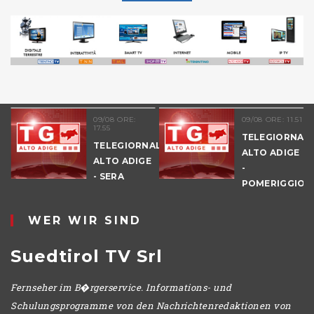
09/08 ORE:
09/08 ORE: 11.51
17.55
TELEGIORNAL
TELEGIORNALE
ALTO ADIGE
ALTO ADIGE
-
E
- SERA
POMERIGGIO
WER WIR SIND
Suedtirol TV Srl
Fernseher im B�rgerservice. Informations- und
Schulungsprogramme von den Nachrichtenredaktionen von