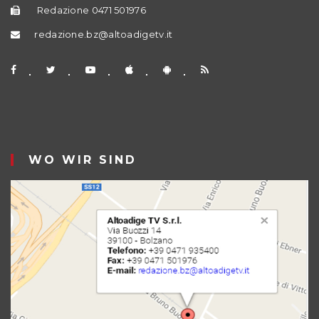
Redazione 0471 501976
redazione.bz@altoadigetv.it
WO WIR SIND