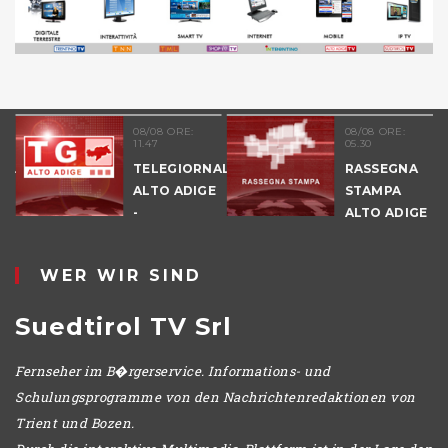
08/08 ORE:
08/08 ORE:
11.47
05.30
NALE
TELEGIORNALE
RASSEGNA
E
ALTO ADIGE
STAMPA
-
ALTO ADIGE
POMERIGGIO
WER WIR SIND
Suedtirol TV Srl
Fernseher im B�rgerservice. Informations- und
Schulungsprogramme von den Nachrichtenredaktionen von
Trient und Bozen.