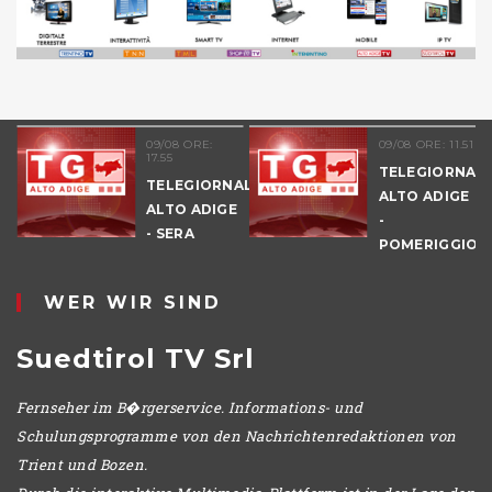
09/08 ORE:
09/08 ORE: 11.51
17.55
TELEGIORNAL
TELEGIORNALE
ALTO ADIGE
ALTO ADIGE
-
E
- SERA
POMERIGGIO
WER WIR SIND
Suedtirol TV Srl
Fernseher im B�rgerservice. Informations- und
Schulungsprogramme von den Nachrichtenredaktionen von
Trient und Bozen.