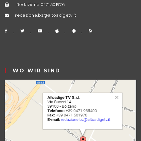
Redazione 0471 501976
redazione.bz@altoadigetv.it
WO WIR SIND