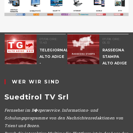
07/08 ORE:
07/08 ORE:
11.43
05.13
NALE
TELEGIORNALE
RASSEGNA
E
ALTO ADIGE
STAMPA
-
ALTO ADIGE
POMERIGGIO
WER WIR SIND
Suedtirol TV Srl
Fernseher im B�rgerservice. Informations- und
Schulungsprogramme von den Nachrichtenredaktionen von
Trient und Bozen.