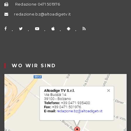
Redazione 0471 501976
redazione.bz@altoadigetv.it
WO WIR SIND