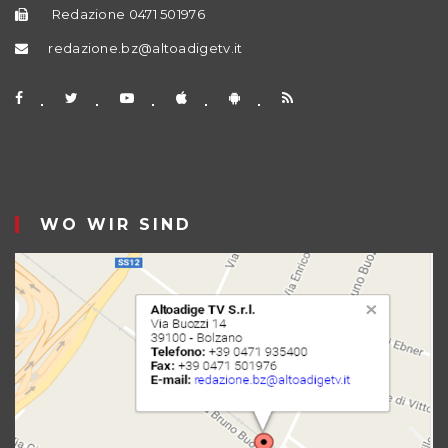
Redazione 0471 501976
redazione.bz@altoadigetv.it
WO WIR SIND