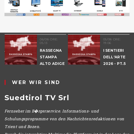
06/08 ORE:
05/08 ORE:
05.13
19.06
NALE
RASSEGNA
I SENTIERI
E
STAMPA
DELL'ARTE
ALTO ADIGE
2026 - PT.5
IO
DENNO
WER WIR SIND
Suedtirol TV Srl
Fernseher im B�rgerservice. Informations- und
Schulungsprogramme von den Nachrichtenredaktionen von
Trient und Bozen.