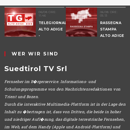
06/08 ORE:
06/08 ORE:
11.46
05.13
NALE
TELEGIORNALE
RASSEGNA
E
ALTO ADIGE
STAMPA
-
ALTO ADIGE
POMERIGGIO
WER WIR SIND
Suedtirol TV Srl
Fernseher im B�rgerservice. Informations- und
Schulungsprogramme von den Nachrichtenredaktionen von
Trient und Bozen.
Durch die interaktive Multimedia-Plattform ist in der Lage den
Inhalt zu �bertragen ist, dass von Dritten, die beide in hoher
und niedriger Aufl�sung, das digitale terrestrische Fernsehen,
im Web, auf dem Handy (Apple und Android-Plattform) und