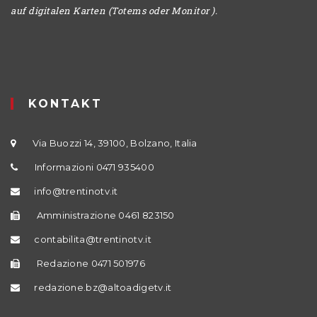
auf digitalen Karten (Totems oder Monitor ).
KONTAKT
Via Buozzi 14, 39100, Bolzano, Italia
Informazioni 0471 935400
info@trentinotv.it
Amministrazione 0461 823150
contabilita@trentinotv.it
Redazione 0471 501976
redazione.bz@altoadigetv.it