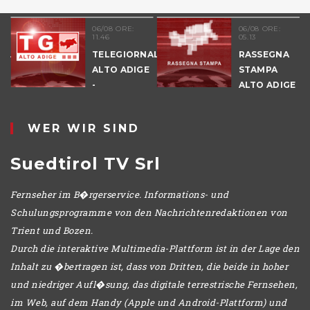
06/08 ORE:
06/08 ORE:
11.46
05.13
NALE
TELEGIORNALE
RASSEGNA
E
ALTO ADIGE
STAMPA
-
ALTO ADIGE
POMERIGGIO
WER WIR SIND
Suedtirol TV Srl
Fernseher im B�rgerservice. Informations- und
Schulungsprogramme von den Nachrichtenredaktionen von
Trient und Bozen.
Durch die interaktive Multimedia-Plattform ist in der Lage den
Inhalt zu �bertragen ist, dass von Dritten, die beide in hoher
und niedriger Aufl�sung, das digitale terrestrische Fernsehen,
im Web, auf dem Handy (Apple und Android-Plattform) und