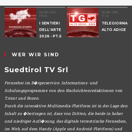
05/08 ORE:
05/08 ORE:
19.06
17.23
I SENTIERI
TELEGIORNAL
DELL'ARTE
ALTO ADIGE
E
2026 - PT.5
DENNO
WER WIR SIND
Suedtirol TV Srl
Fernseher im B�rgerservice. Informations- und
Schulungsprogramme von den Nachrichtenredaktionen von
Trient und Bozen.
Durch die interaktive Multimedia-Plattform ist in der Lage den
Inhalt zu �bertragen ist, dass von Dritten, die beide in hoher
und niedriger Aufl�sung, das digitale terrestrische Fernsehen,
im Web, auf dem Handy (Apple und Android-Plattform) und