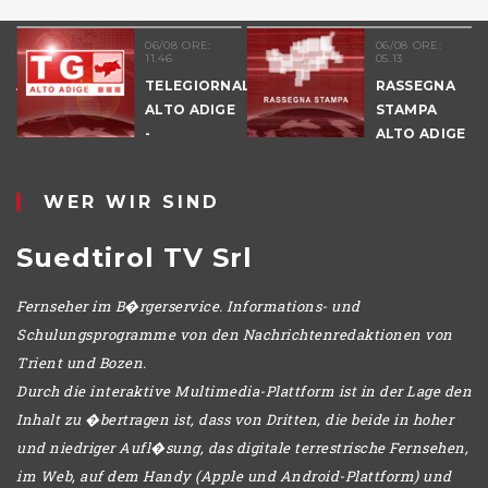
06/08 ORE:
06/08 ORE:
11.46
05.13
NALE
TELEGIORNALE
RASSEGNA
E
ALTO ADIGE
STAMPA
-
ALTO ADIGE
POMERIGGIO
WER WIR SIND
Suedtirol TV Srl
Fernseher im B�rgerservice. Informations- und
Schulungsprogramme von den Nachrichtenredaktionen von
Trient und Bozen.
Durch die interaktive Multimedia-Plattform ist in der Lage den
Inhalt zu �bertragen ist, dass von Dritten, die beide in hoher
und niedriger Aufl�sung, das digitale terrestrische Fernsehen,
im Web, auf dem Handy (Apple und Android-Plattform) und