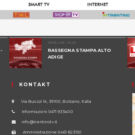
09/08 ORE: 05.28
-
RASSEGNA STAMPA ALTO
ADIGE
KONTAKT
Via Buozzi 14, 39100, Bolzano, Italia
Informazioni 0471 935400
info@trentinotv.it
Amministrazione 0461 823150