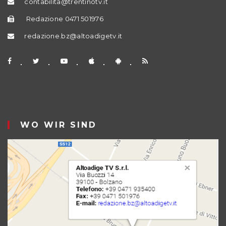
contabilita@trentinotv.it
Redazione 0471 501976
redazione.bz@altoadigetv.it
WO WIR SIND