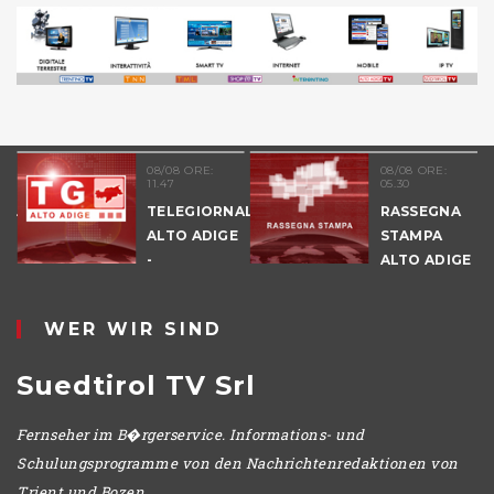
08/08 ORE:
08/08 ORE:
11.47
05.30
NALE
TELEGIORNALE
RASSEGNA
E
ALTO ADIGE
STAMPA
-
ALTO ADIGE
POMERIGGIO
WER WIR SIND
Suedtirol TV Srl
Fernseher im B�rgerservice. Informations- und
Schulungsprogramme von den Nachrichtenredaktionen von
Trient und Bozen.