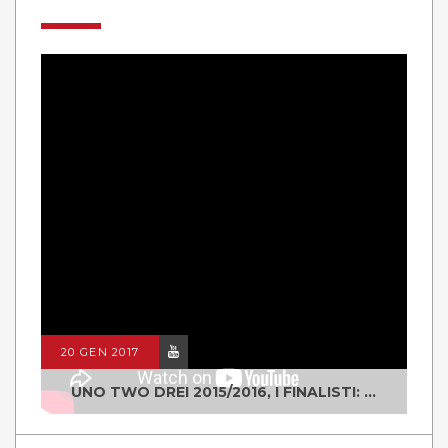
20 GEN 2017
UNO TWO DREI 2015/2016, I FINALISTI: CLASSE IV ALS ISTITUTO "DEGASPERI" BORGO VALSUGANA