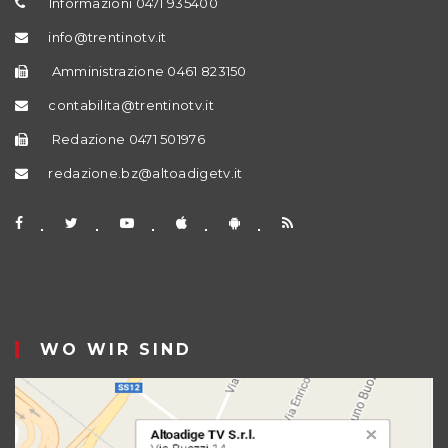
Informazioni 0471 935400
info@trentinotv.it
Amministrazione 0461 823150
contabilita@trentinotv.it
Redazione 0471 501976
redazione.bz@altoadigetv.it
WO WIR SIND