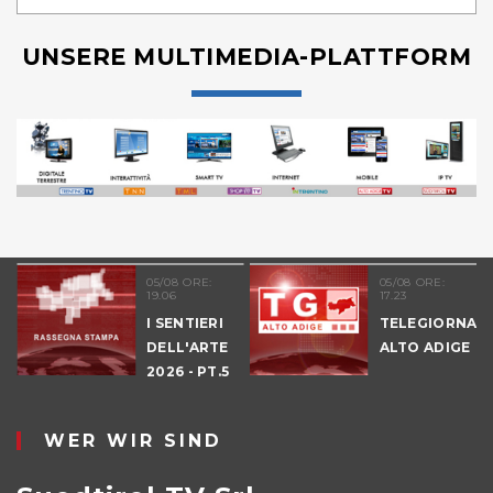
UNSERE MULTIMEDIA-PLATTFORM
05/08 ORE:
05/08 ORE:
19.06
17.23
I SENTIERI
TELEGIORNAL
DELL'ARTE
ALTO ADIGE
E
2026 - PT.5
DENNO
WER WIR SIND