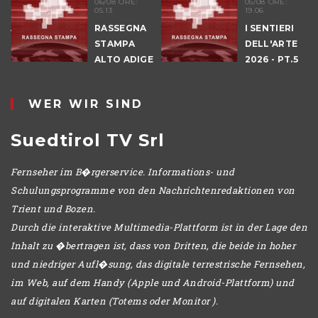
06/08 ORE:
05/08 ORE:
05.13
19.06
NALE
RASSEGNA
I SENTIERI
E
STAMPA
DELL'ARTE
ALTO ADIGE
2026 - PT.5
IO
DENNO
WER WIR SIND
Suedtirol TV Srl
Fernseher im B�rgerservice. Informations- und
Schulungsprogramme von den Nachrichtenredaktionen von
Trient und Bozen.
Durch die interaktive Multimedia-Plattform ist in der Lage den
Inhalt zu �bertragen ist, dass von Dritten, die beide in hoher
und niedriger Aufl�sung, das digitale terrestrische Fernsehen,
im Web, auf dem Handy (Apple und Android-Plattform) und
auf digitalen Karten (Totems oder Monitor ).