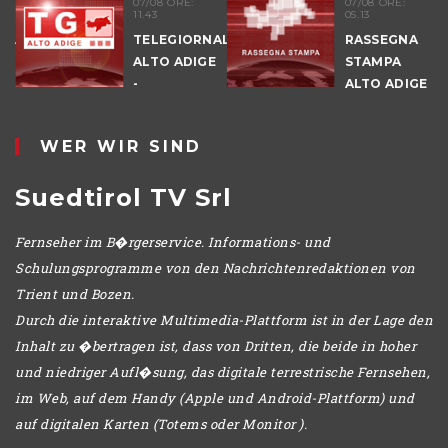
07/08 ORE:
07/08 ORE:
11.43
05.13
NALE
TELEGIORNALE
RASSEGNA
E
ALTO ADIGE
STAMPA
-
ALTO ADIGE
POMERIGGIO
WER WIR SIND
Suedtirol TV Srl
Fernseher im B�rgerservice. Informations- und
Schulungsprogramme von den Nachrichtenredaktionen von
Trient und Bozen.
Durch die interaktive Multimedia-Plattform ist in der Lage den
Inhalt zu �bertragen ist, dass von Dritten, die beide in hoher
und niedriger Aufl�sung, das digitale terrestrische Fernsehen,
im Web, auf dem Handy (Apple und Android-Plattform) und
auf digitalen Karten (Totems oder Monitor ).