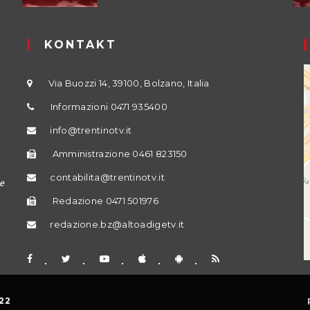
KONTAKT
Via Buozzi 14, 39100, Bolzano, Italia
Informazioni 0471 935400
info@trentinotv.it
Amministrazione 0461 823150
contabilita@trentinotv.it
e
Redazione 0471 501976
redazione.bz@altoadigetv.it
22