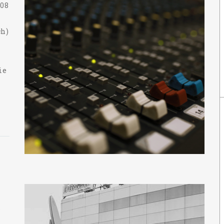
008
ch)
n
ie
D
s