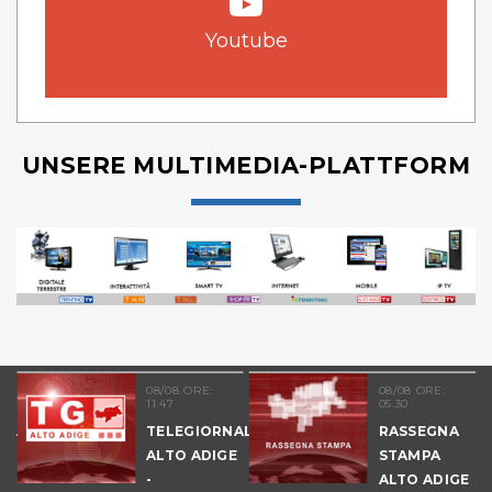
Youtube
UNSERE MULTIMEDIA-PLATTFORM
08/08 ORE:
08/08 ORE:
11.47
05.30
NALE
TELEGIORNALE
RASSEGNA
E
ALTO ADIGE
STAMPA
-
ALTO ADIGE