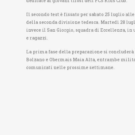
dedicate ai giovani tifosi dell'FCS Kids Club.
Il secondo test è fissato per sabato 25 luglio al
della seconda divisione tedesca. Martedì 28 lugli
invece il San Giorgio, squadra di Eccellenza, in
e ragazzi.
La prima fase della preparazione si concluderà s
Bolzano e Obermais Maia Alta, entrambe militan
comunicati nelle prossime settimane.