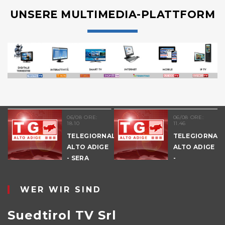
UNSERE MULTIMEDIA-PLATTFORM
06/08 ORE:
06/08 ORE:
18.10
11.46
TELEGIORNALE
TELEGIORNAL
ALTO ADIGE
ALTO ADIGE
E
- SERA
-
POMERIGGIO
WER WIR SIND
Suedtirol TV Srl