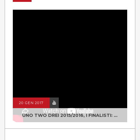
20 GEN 2017
UNO TWO DREI 2015/2016, I FINALISTI: CLASSE IV ALS ISTITUTO "DEGASPERI" BORGO VALSUGANA