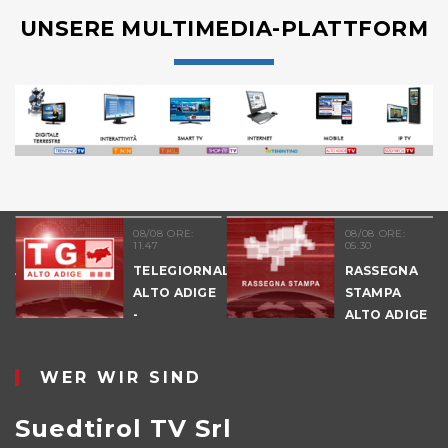
UNSERE MULTIMEDIA-PLATTFORM
08/08 ORE:
08/08 ORE:
11.47
05.30
NALE
TELEGIORNALE
RASSEGNA
E
ALTO ADIGE
STAMPA
-
ALTO ADIGE
POMERIGGIO
WER WIR SIND
Suedtirol TV Srl