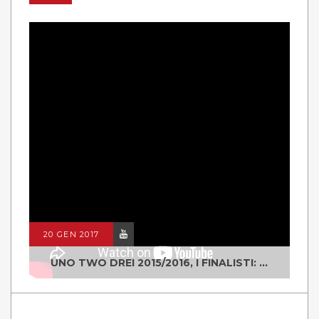
20 GEN 2017
UNO TWO DREI 2015/2016, I FINALISTI: CLASSE IV ALS ISTITUTO "DEGASPERI" BORGO VALSUGANA