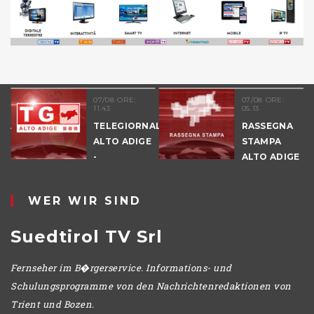
07/08 ORE:
07/08 ORE:
11.43
05.13
NALE
TELEGIORNALE
RASSEGNA
E
ALTO ADIGE
STAMPA
-
ALTO ADIGE
POMERIGGIO
WER WIR SIND
Suedtirol TV Srl
Fernseher im B�rgerservice. Informations- und
Schulungsprogramme von den Nachrichtenredaktionen von
Trient und Bozen.