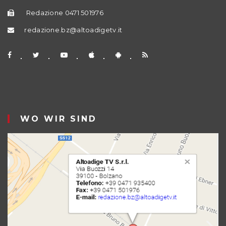
Redazione 0471 501976
redazione.bz@altoadigetv.it
WO WIR SIND