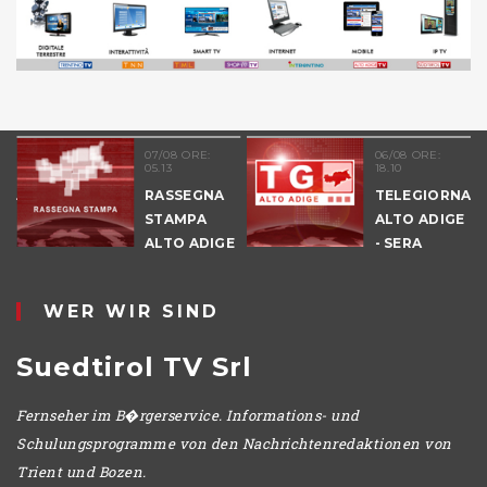
RE:
06/08 ORE:
06/08 ORE:
18.10
11.46
EGNA
TELEGIORNALE
TELEGIO
PA
ALTO ADIGE
ALTO ADI
ADIGE
- SERA
-
POMERIG
WER WIR SIND
Suedtirol TV Srl
Fernseher im B�rgerservice. Informations- und
Schulungsprogramme von den Nachrichtenredaktionen von
Trient und Bozen.