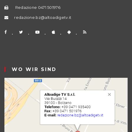
Redazione 0471 501976
redazione.bz@altoadigetv.it
WO WIR SIND